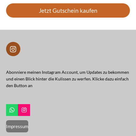
Jetzt Gutschein kaufen
I
n
s
t
Abonniere meinen Instagram Account, um Updates zu bekommen
a
und einen Blick hinter die Kulissen zu werfen. Klicke dazu einfach
g
den Button an
r
a
m
W
I
h
n
a
s
Impressum
t
t
s
a